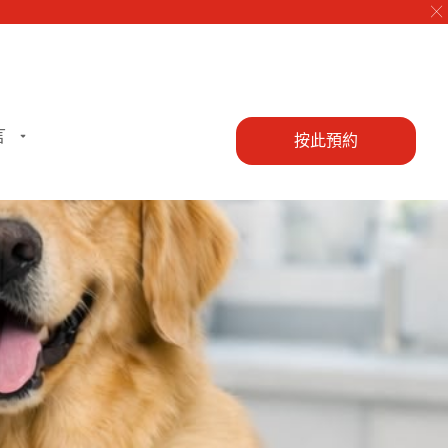
╳
言
按此預約