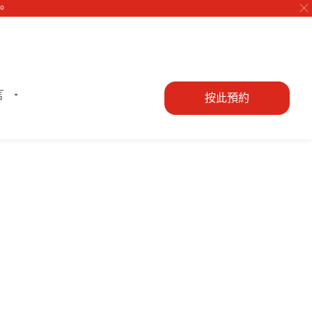
╳
言
按此預約