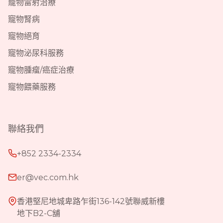
寵物雷射治療
寵物腎病
寵物絕育
寵物泌尿科服務
寵物腫瘤/癌症治療
寵物餵藥服務
聯絡我們
+852 2334-2334
er@vec.com.hk
香港堅尼地城卑路乍街136-142號聯威新樓
地下B2-C舖