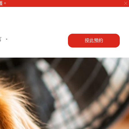
╳
言
按此預約