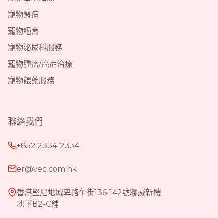
寵物腎病
寵物絕育
寵物泌尿科服務
寵物腫瘤/癌症治療
寵物餵藥服務
聯絡我們
+852 2334-2334
er@vec.com.hk
香港堅尼地城卑路乍街136-142號聯威新樓
地下B2-C舖