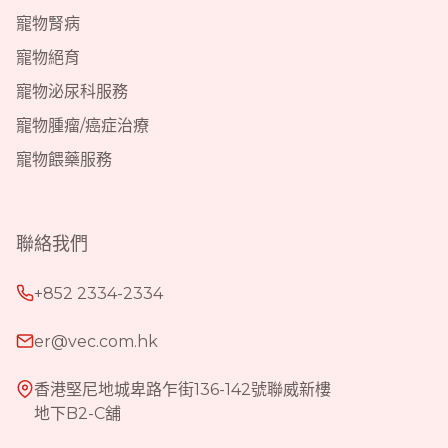
寵物腎病
寵物絕育
寵物泌尿科服務
寵物腫瘤/癌症治療
寵物餵藥服務
聯絡我們
+852 2334-2334
er@vec.com.hk
香港堅尼地城卑路乍街136-142號聯威新樓
地下B2-C舖